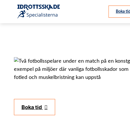
Boka ti
Om oss
Våra behandlingar
Idrottsskador
Boka tid
Blogg