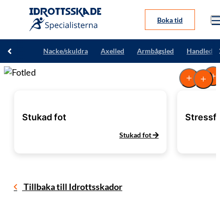
Boka tid
Nacke/skuldra
Axelled
Armbågsled
Handled
Om oss
Stukad fot
Stressf
Våra behandlingar
Stukad fot
Idrottsskador
Tillbaka till Idrottsskador
Blogg