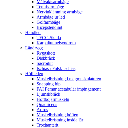
Målvaktsarmbåge
Tennisarmbåge
Nervinklämning armbåge
Armbåge ur led
Golfarmbåge
Bicepstendinit
Handled
TFCC-Skada
Karpaltunnelsyndrom
Ländrygg
Ryggskott
Diskbråck
Sacroiliit
Ischias / Falsk Ischias
Höftleden
Muskelbristning i magmuskulaturen
Snapping hip
FAI Femur acetabulär impingement
Ljumskbråck
Höftböjarmuskeln
Quadriceps
Artros
Muskelbristning höften
Muskelbristning insida lår
Trochanterit