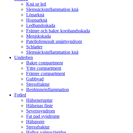
Knä ur led
Slemsäcksinflammation knä
Löparknä
Hopparknä
Ledbandsskada
Främre och bakre korsbandsskada
Meniskskada
Patellofemoralt smärtsyndrom
Schlatter
Slemsäcksinflammation knä
Underben
Bakre compartment
Yttre compartment
Främre compartment
Gubbvad
Stressfraktur
Benhinneinflammation
Fotled
Hälseneruptur
Hälsenas fäste
Severssyndrom
Fat pad syndrome
Hälsporre
Stressfraktur
Hallux valgus/rigidus