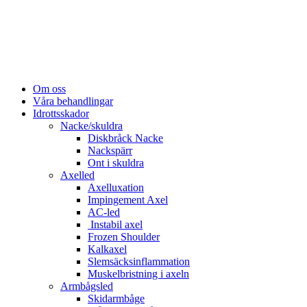
Om oss
Våra behandlingar
Idrottsskador
Nacke/skuldra
Diskbråck Nacke
Nackspärr
Ont i skuldra
Axelled
Axelluxation
Impingement Axel
AC-led
Instabil axel
Frozen Shoulder
Kalkaxel
Slemsäcksinflammation
Muskelbristning i axeln
Armbågsled
Skidarmbåge