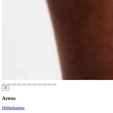
Artros
Höftledsartros