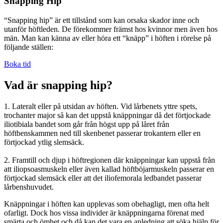
Snapping Hip
“Snapping hip” är ett tillstånd som kan orsaka skador inne och
utanför höftleden. De förekommer främst hos kvinnor men även hos
män. Man kan känna av eller höra ett “knäpp” i höften i rörelse på
följande ställen:
Boka tid
Vad är snapping hip?
1. Lateralt eller på utsidan av höften. Vid lårbenets yttre spets,
trochanter major så kan det uppstå knäppningar då det förtjockade
iliotibiala bandet som går från högst upp på låret från
höftbenskammen ned till skenbenet passerar trokantern eller en
förtjockad ytlig slemsäck.
2. Framtill och djup i höftregionen där knäppningar kan uppstå från
att iliopsoasmuskeln eller även kallad höftböjarmuskeln passerar en
förtjockad slemsäck eller att det iliofemorala ledbandet passerar
lårbenshuvudet.
Knäppningar i höften kan upplevas som obehagligt, men ofta helt
ofarligt. Dock hos vissa individer är knäppningarna förenat med
smärta och ömhet och då kan det vara en anledning att söka hjälp för