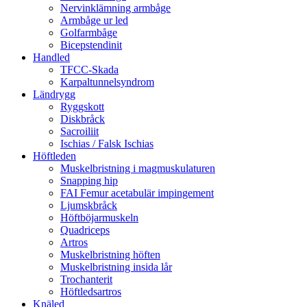
Nervinklämning armbåge
Armbåge ur led
Golfarmbåge
Bicepstendinit
Handled
TFCC-Skada
Karpaltunnelsyndrom
Ländrygg
Ryggskott
Diskbråck
Sacroiliit
Ischias / Falsk Ischias
Höftleden
Muskelbristning i magmuskulaturen
Snapping hip
FAI Femur acetabulär impingement
Ljumskbråck
Höftböjarmuskeln
Quadriceps
Artros
Muskelbristning höften
Muskelbristning insida lår
Trochanterit
Höftledsartros
Knäled