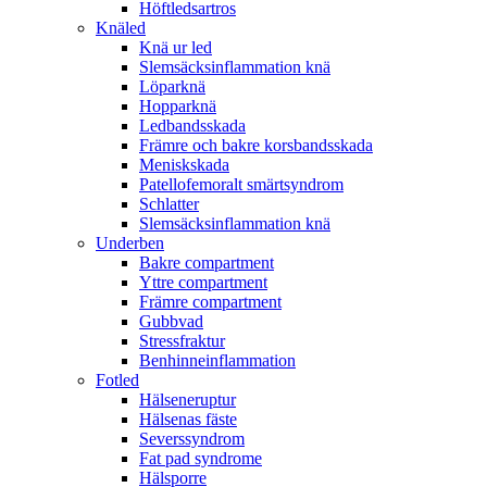
Höftledsartros
Knäled
Knä ur led
Slemsäcksinflammation knä
Löparknä
Hopparknä
Ledbandsskada
Främre och bakre korsbandsskada
Meniskskada
Patellofemoralt smärtsyndrom
Schlatter
Slemsäcksinflammation knä
Underben
Bakre compartment
Yttre compartment
Främre compartment
Gubbvad
Stressfraktur
Benhinneinflammation
Fotled
Hälseneruptur
Hälsenas fäste
Severssyndrom
Fat pad syndrome
Hälsporre