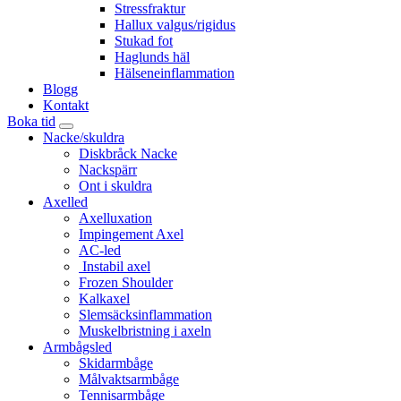
Stressfraktur
Hallux valgus/rigidus
Stukad fot
Haglunds häl
Hälseneinflammation
Blogg
Kontakt
Boka tid
Nacke/skuldra
Diskbråck Nacke
Nackspärr
Ont i skuldra
Axelled
Axelluxation
Impingement Axel
AC-led
Instabil axel
Frozen Shoulder
Kalkaxel
Slemsäcksinflammation
Muskelbristning i axeln
Armbågsled
Skidarmbåge
Målvaktsarmbåge
Tennisarmbåge