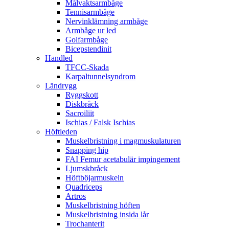
Målvaktsarmbåge
Tennisarmbåge
Nervinklämning armbåge
Armbåge ur led
Golfarmbåge
Bicepstendinit
Handled
TFCC-Skada
Karpaltunnelsyndrom
Ländrygg
Ryggskott
Diskbråck
Sacroiliit
Ischias / Falsk Ischias
Höftleden
Muskelbristning i magmuskulaturen
Snapping hip
FAI Femur acetabulär impingement
Ljumskbråck
Höftböjarmuskeln
Quadriceps
Artros
Muskelbristning höften
Muskelbristning insida lår
Trochanterit