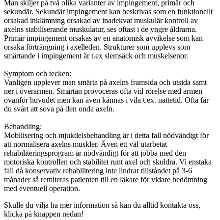
Man skiljer på två olika varianter av impingement, primär och
sekundär. Sekundär impingement kan beskrivas som en funktionellt
orsakad inklämning orsakad av inadekvat muskulär kontroll av
axelns stabiliserande muskulatur, ses oftast i de yngre åldrarna.
Primär impingement orsakas av en anatomisk avvikelse som kan
orsaka förträngning i axelleden. Strukturer som upplevs som
smärtande i impingement är t.ex slemsäck och muskelsenor.
Symptom och tecken:
Vanligen upplever man smärta på axelns framsida och utsida samt
ner i överarmen. Smärtan provoceras ofta vid rörelse med armen
ovanför huvudet men kan även kännas i vila t.ex. nattetid. Ofta får
du svårt att sova på den onda axeln.
Behandling:
Mobilisering och mjukdelsbehandling är i detta fall nödvändigt för
att normalisera axelns muskler. Även ett väl utarbetat
rehabiliteringsprogram är nödvändigt för att jobba med den
motoriska kontrollen och stabilitet runt axel och skuldra. Vi enstaka
fall då konservativ rehabilitering inte lindrar tillståndet på 3-6
månader så remiteras patienten till en läkare för vidare bedömning
med eventuell operation.
Skulle du vilja ha mer information så kan du alltid kontakta oss,
klicka på knappen nedan!