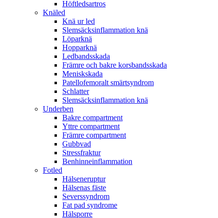
Höftledsartros
Knäled
Knä ur led
Slemsäcksinflammation knä
Löparknä
Hopparknä
Ledbandsskada
Främre och bakre korsbandsskada
Meniskskada
Patellofemoralt smärtsyndrom
Schlatter
Slemsäcksinflammation knä
Underben
Bakre compartment
Yttre compartment
Främre compartment
Gubbvad
Stressfraktur
Benhinneinflammation
Fotled
Hälseneruptur
Hälsenas fäste
Severssyndrom
Fat pad syndrome
Hälsporre