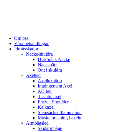
Om oss
Våra behandlingar
Idrottsskador
Nacke/skuldra
Diskbråck Nacke
Nackspärr
Ont i skuldra
Axelled
Axelluxation
Impingement Axel
AC-led
Instabil axel
Frozen Shoulder
Kalkaxel
Slemsäcksinflammation
Muskelbristning i axeln
Armbågsled
Skidarmbåge