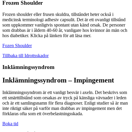
Frozen Shoulder
Frozen shoulder eller frusen skuldra, tillståndet heter också i
medicinsk terminologi adhesiv capsulit. Det är ett ovanligt tillstånd
som uppkommer vanligtvis spontant utan känd orsak. De personer
som drabbas är i åldern 40-60 år, vanligare hos kvinnor än män och
hos diabetiker. Klicka på länken för att läsa mer.
Fozen Shoulder
Tillbaka till Idrottsskador
Inklämningssyndrom
Inklämningssyndrom – Impingement
Inklämningssyndrom är ett vanligt besvär i axeln. Det beskrivs som
ett smärttillstånd som orsakas av tryck på känsliga vävnader i leden
och är ett samlingsnamn för flera diagnoser. Enligt studier så är man
inte riktigt säker på varför man drabbas av impingement men det
förklaras ofta som ett överbelastningsskada.
Boka tid