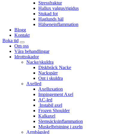
Stressfraktur
Hallux valgus/rigidus
Stukad fot
Haglunds häl
Hälseneinflammation
Blogg
Kontakt
Boka tid
Om oss
Våra behandlingar
Idrottsskador
Nacke/skuldra
Diskbråck Nacke
Nackspärr
Ont i skuldra
Axelled
Axelluxation
Impingement Axel
AC-led
Instabil axel
Frozen Shoulder
Kalkaxel
Slemsäcksinflammation
Muskelbristning i axeln
Armbågsled