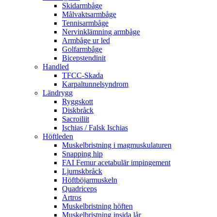
Skidarmbåge
Målvaktsarmbåge
Tennisarmbåge
Nervinklämning armbåge
Armbåge ur led
Golfarmbåge
Bicepstendinit
Handled
TFCC-Skada
Karpaltunnelsyndrom
Ländrygg
Ryggskott
Diskbråck
Sacroiliit
Ischias / Falsk Ischias
Höftleden
Muskelbristning i magmuskulaturen
Snapping hip
FAI Femur acetabulär impingement
Ljumskbråck
Höftböjarmuskeln
Quadriceps
Artros
Muskelbristning höften
Muskelbristning insida lår