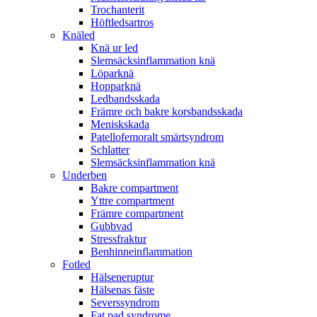
Trochanterit
Höftledsartros
Knäled
Knä ur led
Slemsäcksinflammation knä
Löparknä
Hopparknä
Ledbandsskada
Främre och bakre korsbandsskada
Meniskskada
Patellofemoralt smärtsyndrom
Schlatter
Slemsäcksinflammation knä
Underben
Bakre compartment
Yttre compartment
Främre compartment
Gubbvad
Stressfraktur
Benhinneinflammation
Fotled
Hälseneruptur
Hälsenas fäste
Severssyndrom
Fat pad syndrome